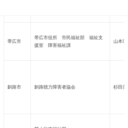
室蘭市障がい者総合相談支援室
「げんせん」
帯広市役所 市民福祉部 福祉支
帯広市
山本理
援室 障害福祉課
釧路市
釧路聴力障害者協会
杉田美