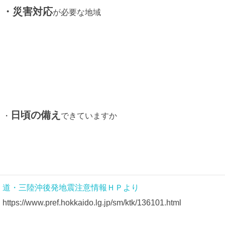
・災害対応
が必要な地域
日頃の備え
・
できていますか
道・三陸沖後発地震注意情報ＨＰより
https://www.pref.hokkaido.lg.jp/sm/ktk/136101.html