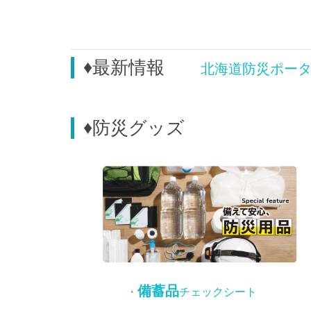
♦最新情報
北海道防災ポー
♦防災グッズ
備蓄品
・
チェックシート