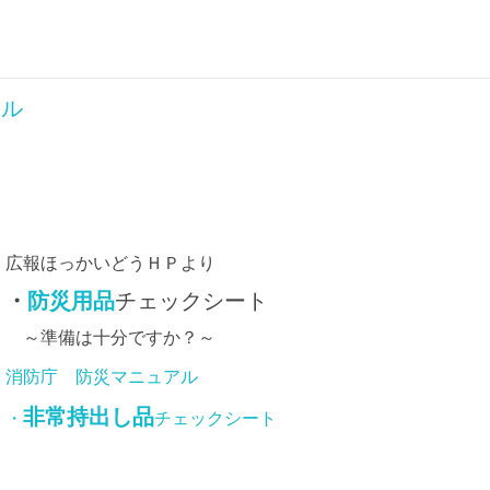
タル
広報ほっかいどうＨＰより
・
防災用品
チェックシート
～準備は十分ですか？～
消防庁 防災マニュアル
非常持出し品
・
チェックシート