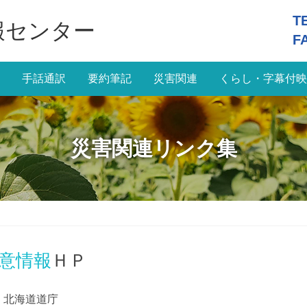
T
報センター
F
手話通訳
要約筆記
災害関連
くらし・字幕付映
災害関連リンク集
意情報
ＨＰ
北海道道庁