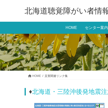
コ
ナ
北海道聴覚障がい者情
ン
ビ
テ
ゲ
ン
ー
HOME
センター案内
ツ
シ
に
ョ
移
ン
動
に
移
動
HOME
災害関連リンク集
♦
北海道・三陸沖後発地震注