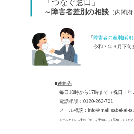
「つなぐ窓口」
～障害者差別の相談
（内閣府
「
障害者の差別解消
令和７年３月下旬ま
■
連絡先
毎日10時から17時まで（祝日・年
電話相談：0120-262-701
メール相談：info＠mail.sabekai-tsun
メールアドレス中の「＠」を半角にして送信してくださ