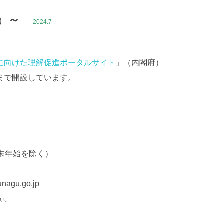
～
）
2024.7
に向けた理解促進ポータルサイト
」
（内閣府）
で開設しています。
末年始を除く）
agu.go.jp
い。