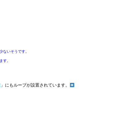
少ないそうです。
ます。
館
」にもループが設置されています。