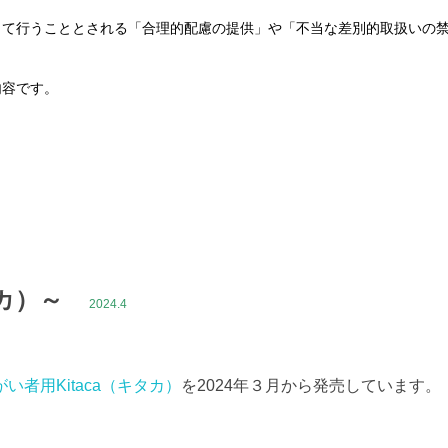
して行うこととされる「合理的配慮の提供」や「不当な差別的取扱いの
内容です。
タカ）～
2024.4
がい者用Kitaca（キタカ）
を2024年３月から発売しています。