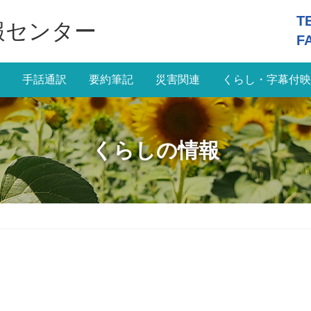
T
報センター
F
手話通訳
要約筆記
災害関連
くらし・字幕付映
くらしの情報