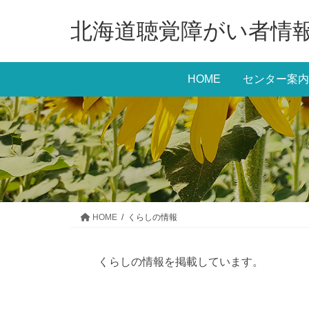
コ
ナ
北海道聴覚障がい者情
ン
ビ
テ
ゲ
ン
ー
HOME
センター案内
ツ
シ
に
ョ
移
ン
動
に
移
動
HOME
くらしの情報
くらしの情報を掲載しています。