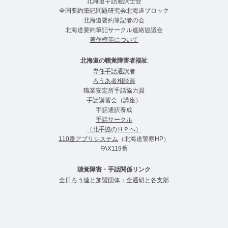
北海道手話通訳士会
全国要約筆記問題研究会北海道ブロック
北海道要約筆記者の会
北海道要約筆記サークル連絡協議会
著作権等について
北海道の聴覚障害者福祉
専任手話通訳者
ろうあ者相談員
職業安定所手話協力員
手話講習会（講座）
手話通訳養成
手話サークル
（北手協のＨＰへ）
110番アプリシステム
（北海道警察HP）
FAX119番
聴覚障害・手話関係リンク
全日ろう連と加盟団体・全通研と各支部