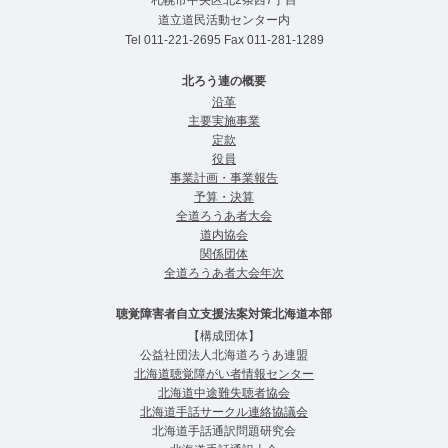
道立道民活動センター内
Tel
011-221-2695
Fax 011-281-1289
北ろう連の概要
沿革
主要実施事業
定款
役員
事業計画・事業報告
予算・決算
全道ろうあ者⼤会
道内協会
関係団体
全道ろうあ者大会年次
聴覚障害者自立支援法案対策北海道本部
【構成団体】
公益社団法人北海道ろうあ連盟
北海道聴覚障がい者情報センター
北海道中途難失聴者協会
北海道手話サークル連絡協議会
北海道手話通訳問題研究会