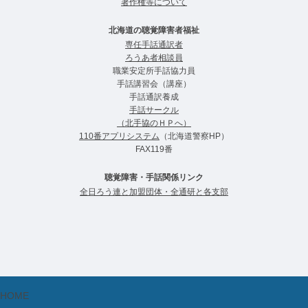
著作権等について
北海道の聴覚障害者福祉
専任手話通訳者
ろうあ者相談員
職業安定所手話協力員
手話講習会（講座）
手話通訳養成
手話サークル
（北手協のＨＰへ）
110番アプリシステム
（北海道警察HP）
FAX119番
聴覚障害・手話関係リンク
全日ろう連と加盟団体・全通研と各支部
HOME