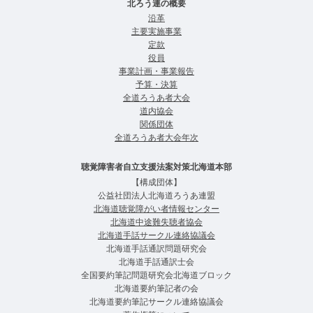
北ろう連の概要
沿革
主要実施事業
定款
役員
事業計画・事業報告
予算・決算
全道ろうあ者⼤会
道内協会
関係団体
全道ろうあ者大会年次
聴覚障害者自立支援法案対策北海道本部
【構成団体】
公益社団法人北海道ろうあ連盟
北海道聴覚障がい者情報センター
北海道中途難失聴者協会
北海道手話サークル連絡協議会
北海道手話通訳問題研究会
北海道手話通訳士会
全国要約筆記問題研究会北海道ブロック
北海道要約筆記者の会
北海道要約筆記サークル連絡協議会