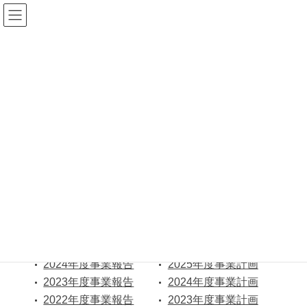
コ
ナ
公益社団法人
ン
ビ
北海道ろうあ連盟
テ
ゲ
ン
ー
TEL：
011-221-2695
北海道聴覚障がい者
ツ
シ
情報センター
FAX：011-281-1289
に
ョ
移
ン
動
に
事業報告・事業計画
移
動
HOME
事業報告・事業計画
事業報告
事業計画
2024年度事業報告
2025年度事業計画
2023年度事業報告
2024年度事業計画
2022年度事業報告
2023年度事業計画