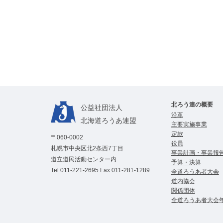
北ろう連の概要
公益社団法⼈
沿革
北海道ろうあ連盟
主要実施事業
定款
〒060-0002
役員
札幌市中央区北2条西7丁目
事業計画・事業報
道立道民活動センター内
予算・決算
Tel
011-221-2695
Fax 011-281-1289
全道ろうあ者⼤会
道内協会
関係団体
全道ろうあ者大会