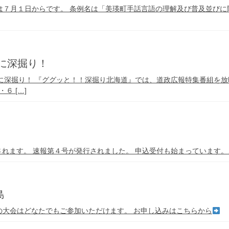
は７月１日からです。 条例名は「美瑛町手話言語の理解及び普及並び
に深掘り！
に深掘り！ 『ググッと！！深掘り北海道』では、道政広報特集番組を放
６ […]
れます。 速報第４号が発行されました。 申込受付も始まっています。
島
この大会はどなたでもご参加いただけます。 お申し込みはこちらから