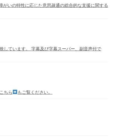
に障がいの特性に応じた意思疎通の総合的な支援に関する
映しています。 字幕及び字幕スーパー、副音声付で
こちら
もご覧ください。