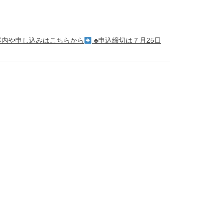
 案内や申し込みはこちらから
♣
申込締切は７月25日