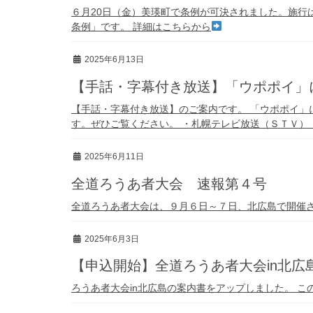
６月20日（金）美瑛町で条例が可決されました。施行
条例」です。 詳細はこちらから
2025年6月13日
【手話・字幕付き放送】「ウポポイ」
【手話・字幕付き放送】のご案内です。 「ウポポイ」
す。ぜひご覧ください。 ・札幌テレビ放送（ＳＴＶ） ・
2025年6月11日
全道ろうあ者大会 速報第４号
全道ろうあ者大会は、９月６日～７日、北広島で開催さ
2025年6月3日
【申込開始】全道ろうあ者大会in北広
ろうあ者大会in北広島の案内書をアップしました。 