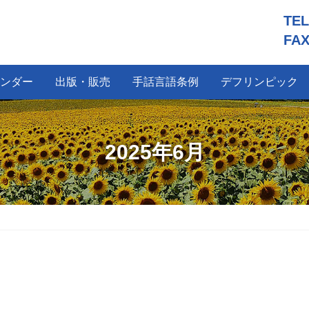
TE
FAX
ンダー
出版・販売
手話言語条例
デフリンピック
2025年6月