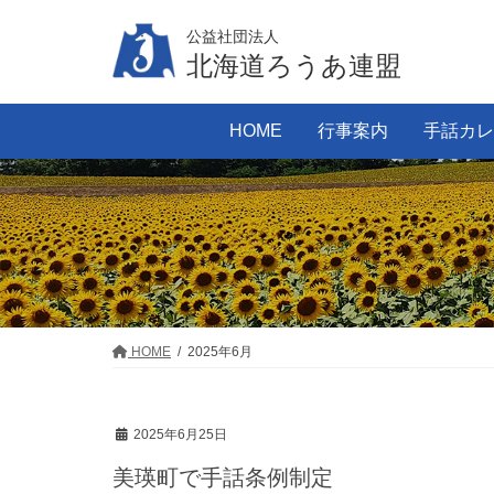
コ
ナ
公益社団法人
ン
ビ
北海道ろうあ連盟
テ
ゲ
ン
ー
HOME
行事案内
手話カレ
ツ
シ
に
ョ
移
ン
動
に
移
動
HOME
2025年6月
2025年6月25日
美瑛町で手話条例制定