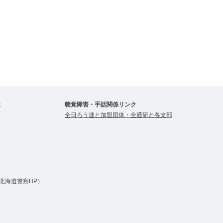
祉
聴覚障害・手話関係リンク
全日ろう連と加盟団体・全通研と各支部
北海道警察HP）