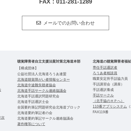
FAX：011-281-1289
メールでのお問い合わせ
聴覚障害者自立支援法案対策北海道本部
北海道の聴覚障害者福
専任手話通訳者
【構成団体】
ろうあ者相談員
公益社団法人北海道ろうあ連盟
職業安定所手話協力員
北海道聴覚障がい者情報センター
手話講習会（講座）
北海道中途難失聴者協会
告
手話通訳養成
北海道手話サークル連絡協議会
手話サークル
北海道手話通訳問題研究会
（北手協のＨＰへ）
北海道手話通訳士会
110番アプリシステム
（
全国要約筆記問題研究会北海道ブロック
FAX119番
北海道要約筆記者の会
年次
北海道要約筆記サークル連絡協議会
著作権等について