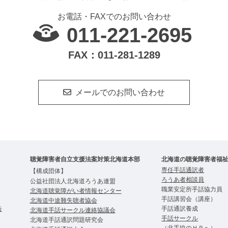
お電話・FAXでのお問い合わせ
011-221-2695
FAX：011-281-1289
メールでのお問い合わせ
聴覚障害者自立支援法案対策北海道本部
北海道の聴覚障害者福
専任手話通訳者
【構成団体】
ろうあ者相談員
公益社団法人北海道ろうあ連盟
職業安定所手話協力員
北海道聴覚障がい者情報センター
手話講習会（講座）
北海道中途難失聴者協会
告
手話通訳養成
北海道手話サークル連絡協議会
手話サークル
北海道手話通訳問題研究会