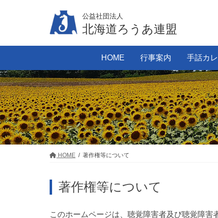
コ
ナ
公益社団法人
ン
ビ
北海道ろうあ連盟
テ
ゲ
ン
ー
HOME
行事案内
手話カレ
ツ
シ
に
ョ
移
ン
動
に
移
動
HOME
著作権等について
著作権等について
このホームページは、聴覚障害者及び聴覚障害