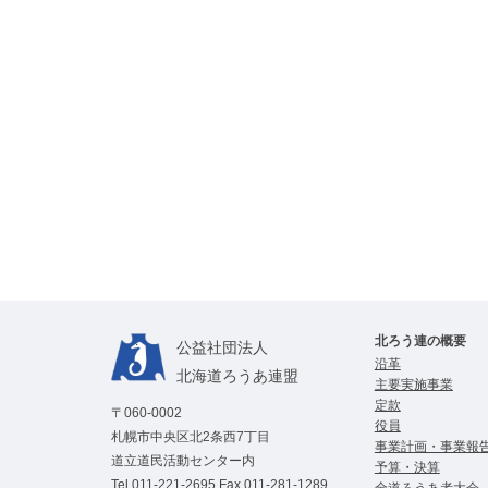
北ろう連の概要
公益社団法⼈
沿革
北海道ろうあ連盟
主要実施事業
定款
〒060-0002
役員
札幌市中央区北2条西7丁目
事業計画・事業報
道立道民活動センター内
予算・決算
Tel
011-221-2695
Fax 011-281-1289