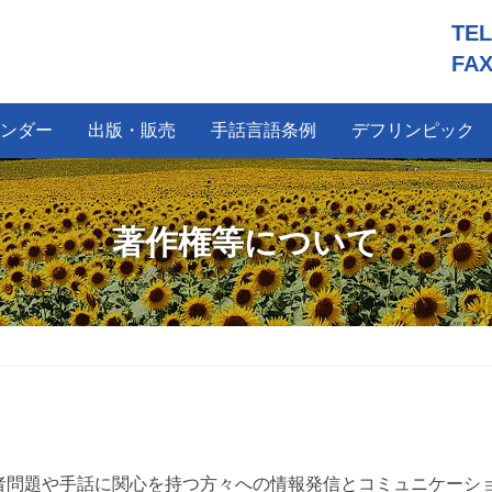
TE
FAX
ンダー
出版・販売
手話言語条例
デフリンピック
著作権等について
者問題や手話に関心を持つ方々への情報発信とコミュニケーシ