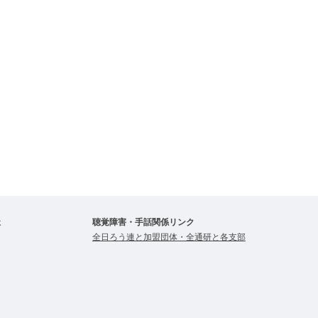
祉
聴覚障害・手話関係リンク
全日ろう連と加盟団体・全通研と各支部