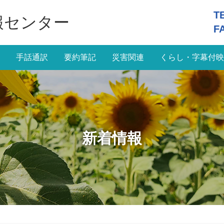
T
報センター
F
手話通訳
要約筆記
災害関連
くらし・字幕付映
新着情報