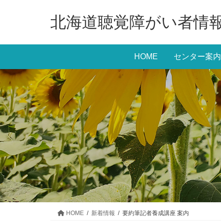
コ
ナ
北海道聴覚障がい者情
ン
ビ
テ
ゲ
ン
ー
HOME
センター案内
ツ
シ
に
ョ
移
ン
動
に
移
動
HOME
新着情報
要約筆記者養成講座 案内