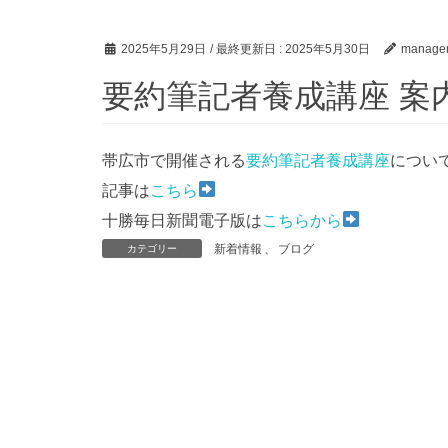
2025年5月29日
/ 最終更新日 :
2025年5月30日
manage
要約筆記者養成講座 案
帯広市で開催される
要約筆記者養成講座
につい
記事は
こちら
十勝毎日新聞電子版は
こちらから
新着情報
、
ブログ
カテゴリー