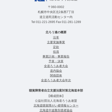
〒060-0002
札幌市中央区北2条西7丁目
道立道民活動センター内
Tel
011-221-2695
Fax 011-281-1289
北ろう連の概要
沿革
主要実施事業
定款
役員
事業計画・事業報告
予算・決算
全道ろうあ者⼤会
道内協会
関係団体
全道ろうあ者大会年次
聴覚障害者自立支援法案対策北海道本部
【構成団体】
公益社団法人北海道ろうあ連盟
北海道聴覚障がい者情報センター
北海道中途難失聴者協会