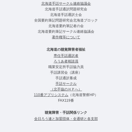
北海道手話サークル連絡協議会
北海道手話通訳問題研究会
北海道手話通訳士会
全国要約筆記問題研究会北海道ブロック
北海道要約筆記者の会
北海道要約筆記サークル連絡協議会
著作権等について
北海道の聴覚障害者福祉
専任手話通訳者
ろうあ者相談員
職業安定所手話協力員
手話講習会（講座）
手話通訳養成
手話サークル
（北手協のＨＰへ）
110番アプリシステム
（北海道警察HP）
FAX119番
聴覚障害・手話関係リンク
全日ろう連と加盟団体・全通研と各支部