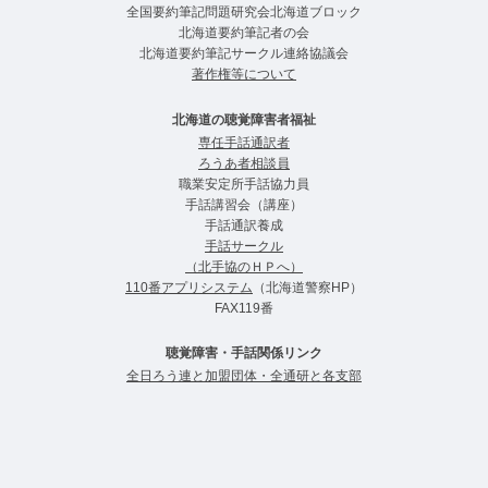
全国要約筆記問題研究会北海道ブロック
北海道要約筆記者の会
北海道要約筆記サークル連絡協議会
著作権等について
北海道の聴覚障害者福祉
専任手話通訳者
ろうあ者相談員
職業安定所手話協力員
手話講習会（講座）
手話通訳養成
手話サークル
（北手協のＨＰへ）
110番アプリシステム
（北海道警察HP）
FAX119番
聴覚障害・手話関係リンク
全日ろう連と加盟団体・全通研と各支部