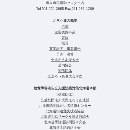
道立道民活動センター内
Tel
011-221-2695
Fax 011-281-1289
北ろう連の概要
沿革
主要実施事業
定款
役員
事業計画・事業報告
予算・決算
全道ろうあ者⼤会
道内協会
関係団体
全道ろうあ者大会年次
聴覚障害者自立支援法案対策北海道本部
【構成団体】
公益社団法人北海道ろうあ連盟
北海道聴覚障がい者情報センター
北海道中途難失聴者協会
北海道手話サークル連絡協議会
北海道手話通訳問題研究会
北海道手話通訳士会