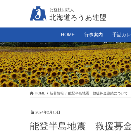
コ
ナ
公益社団法人
ン
ビ
北海道ろうあ連盟
テ
ゲ
ン
ー
HOME
行事案内
手話カレ
ツ
シ
に
ョ
移
ン
動
に
移
動
HOME
新着情報
能登半島地震 救援募金継続について
2024年2月16日
能登半島地震 救援募