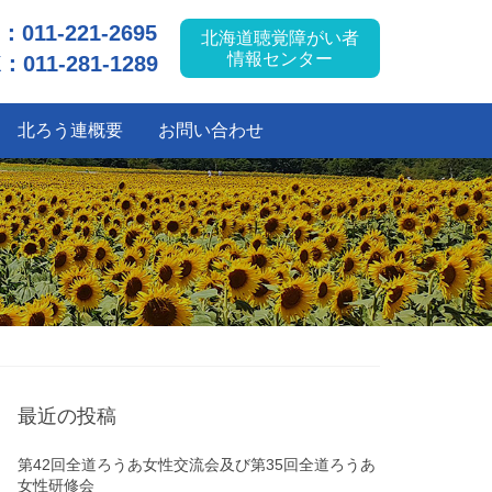
L：
011-221-2695
北海道聴覚障がい者
情報センター
：011-281-1289
北ろう連概要
お問い合わせ
最近の投稿
第42回全道ろうあ女性交流会及び第35回全道ろうあ
女性研修会