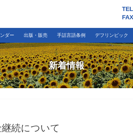
TE
FAX
ンダー
出版・販売
手話言語条例
デフリンピック
新着情報
金継続について